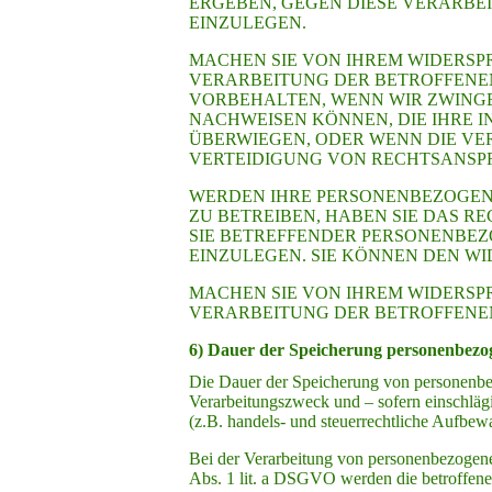
ERGEBEN, GEGEN DIESE VERARBE
EINZULEGEN.
MACHEN SIE VON IHREM WIDERSP
VERARBEITUNG DER BETROFFENEN
VORBEHALTEN, WENN WIR ZWING
NACHWEISEN KÖNNEN, DIE IHRE 
ÜBERWIEGEN, ODER WENN DIE V
VERTEIDIGUNG VON RECHTSANSP
WERDEN IHRE PERSONENBEZOGEN
ZU BETREIBEN, HABEN SIE DAS R
SIE BETREFFENDER PERSONENBE
EINZULEGEN. SIE KÖNNEN DEN W
MACHEN SIE VON IHREM WIDERSP
VERARBEITUNG DER BETROFFENE
6) Dauer der Speicherung personenbezo
Die Dauer der Speicherung von personenbe
Verarbeitungszweck und – sofern einschlägi
(z.B. handels- und steuerrechtliche Aufbewa
Bei der Verarbeitung von personenbezogene
Abs. 1 lit. a DSGVO werden die betroffenen