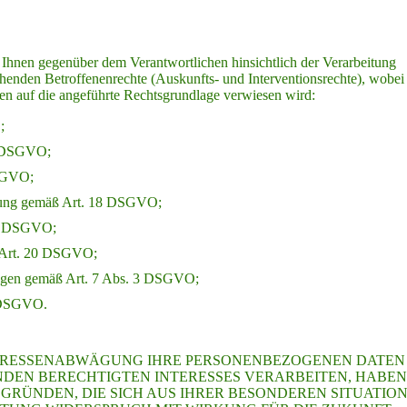
 Ihnen gegenüber dem Verantwortlichen hinsichtlich der Verarbeitung
henden Betroffenenrechte (Auskunfts- und Interventionsrechte), wobei
en auf die angeführte Rechtsgrundlage verwiesen wird:
;
6 DSGVO;
DSGVO;
itung gemäß Art. 18 DSGVO;
19 DSGVO;
ß Art. 20 DSGVO;
gungen gemäß Art. 7 Abs. 3 DSGVO;
7 DSGVO.
TERESSENABWÄGUNG IHRE PERSONENBEZOGENEN DATEN
DEN BERECHTIGTEN INTERESSES VERARBEITEN, HABEN
S GRÜNDEN, DIE SICH AUS IHRER BESONDEREN SITUATIO