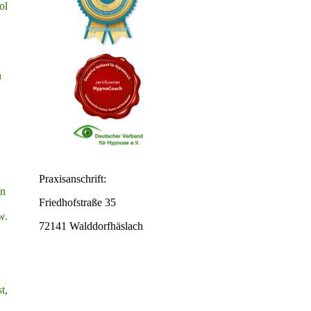
ol
n
Praxisanschrift:
en
Friedhofstraße 35
w.
72141 Walddorfhäslach
t,