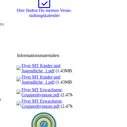
Hier findest Du meinen Ver­an­
stal­tungs­ka­len­der
uns
Informationsmaterialien
Flyer MT Kinder und
Jugendliche_1.pdf
(1.43MB)
Flyer MT Kinder und
Jugendliche_1.pdf
(1.43MB)
Flyer MT Erwachsene,
Gruppenhypnose.pdf
(2.47MB)
r
Flyer MT Erwachsene,
Gruppenhypnose.pdf
(2.47MB)