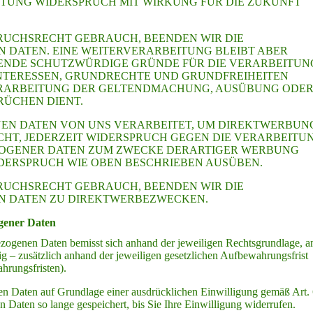
ITUNG WIDERSPRUCH MIT WIRKUNG FÜR DIE ZUKUNFT
RUCHSRECHT GEBRAUCH, BEENDEN WIR DIE
 DATEN. EINE WEITERVERARBEITUNG BLEIBT ABER
ENDE SCHUTZWÜRDIGE GRÜNDE FÜR DIE VERARBEITUN
INTERESSEN, GRUNDRECHTE UND GRUNDFREIHEITEN
ERARBEITUNG DER GELTENDMACHUNG, AUSÜBUNG ODE
RÜCHEN DIENT.
EN DATEN VON UNS VERARBEITET, UM DIREKTWERBUN
ECHT, JEDERZEIT WIDERSPRUCH GEGEN DIE VERARBEITU
ZOGENER DATEN ZUM ZWECKE DERARTIGER WERBUNG
IDERSPRUCH WIE OBEN BESCHRIEBEN AUSÜBEN.
RUCHSRECHT GEBRAUCH, BEENDEN WIR DIE
N DATEN ZU DIREKTWERBEZWECKEN.
gener Daten
zogenen Daten bemisst sich anhand der jeweiligen Rechtsgrundlage, 
g – zusätzlich anhand der jeweiligen gesetzlichen Aufbewahrungsfrist
hrungsfristen).
n Daten auf Grundlage einer ausdrücklichen Einwilligung gemäß Art.
 Daten so lange gespeichert, bis Sie Ihre Einwilligung widerrufen.